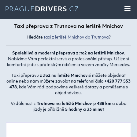
PRAGUE
DRIVERS
.CZ
Taxi přeprava z Trutnova na letiště Mnichov
Hledáte
taxi z letiště Mnichov do Trutnova
?
Spolehlivá a moderní přeprava z :to2 na letiště Mnichov
.
Nabízíme Vám perfektní servis a profesionální přístup. Užijte si
komfortní jízdu s přátelským řidičem a vozem značky Mercedes.
Taxi přepravu
z :to2 na letiště Mnichov
si můžete objednat
online nebo nám můžete zavolat na telefonní číslo
+420 777 553
478
, kde Vám rádi zodpovíme veškeré dotazy a pomůžeme s
objednávkou.
Vzdálenost z
Trutnova
na
letiště Mnichov
je
488 km
a doba
jízdy je přibližně
5 hodiny a 33 minut