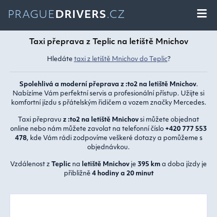
PRAGUE
DRIVERS
.CZ
Taxi přeprava z Teplic na letiště Mnichov
Hledáte
taxi z letiště Mnichov do Teplic
?
Spolehlivá a moderní přeprava z :to2 na letiště Mnichov
.
Nabízíme Vám perfektní servis a profesionální přístup. Užijte si
komfortní jízdu s přátelským řidičem a vozem značky Mercedes.
Taxi přepravu
z :to2 na letiště Mnichov
si můžete objednat
online nebo nám můžete zavolat na telefonní číslo
+420 777 553
478
, kde Vám rádi zodpovíme veškeré dotazy a pomůžeme s
objednávkou.
Vzdálenost z
Teplic
na
letiště Mnichov
je
395 km
a doba jízdy je
přibližně
4 hodiny a 20 minut