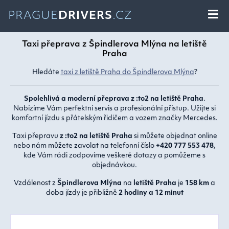
PRAGUE
DRIVERS
.CZ
Taxi přeprava z Špindlerova Mlýna na letiště
Praha
Hledáte
taxi z letiště Praha do Špindlerova Mlýna
?
Spolehlivá a moderní přeprava z :to2 na letiště Praha
.
Nabízíme Vám perfektní servis a profesionální přístup. Užijte si
komfortní jízdu s přátelským řidičem a vozem značky Mercedes.
Taxi přepravu
z :to2 na letiště Praha
si můžete objednat online
nebo nám můžete zavolat na telefonní číslo
+420 777 553 478
,
kde Vám rádi zodpovíme veškeré dotazy a pomůžeme s
objednávkou.
Vzdálenost z
Špindlerova Mlýna
na
letiště Praha
je
158 km
a
doba jízdy je přibližně
2 hodiny a 12 minut