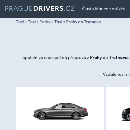
PRAGUE
DRIVERS
.CZ
Často kladené otázky
Taxi
Taxi z Prahy
Taxi z Prahy do Trutnova
Spolehlivá a bezpečná přeprava z
Prahy
do
Trutnova
.
Vzdálenost m