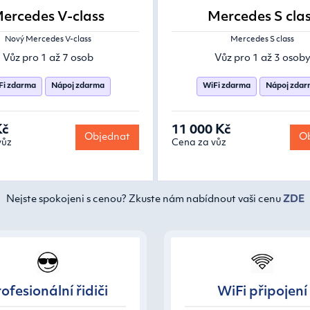
ercedes V-class
Mercedes S cla
Nový Mercedes V-class
Mercedes S class
Vůz pro 1 až 7 osob
Vůz pro 1 až 3 osob
Fi zdarma
Nápoj zdarma
WiFi zdarma
Nápoj zda
Kč
11 000 Kč
Objednat
Ob
vůz
Cena za vůz
Nejste spokojeni s cenou? Zkuste nám nabídnout vaši cenu
ZDE
ofesionální řidiči
WiFi připojení