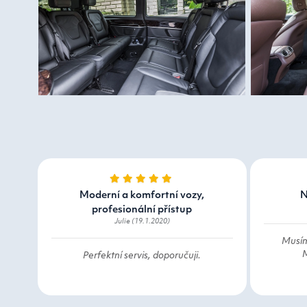
Moderní a komfortní vozy,
N
profesionální přístup
Julie (19.1.2020)
Musím
M
Perfektní servis, doporučuji.