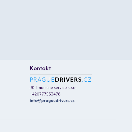
Kontakt
PRAGUE
DRIVERS
.CZ
JK limousine service s.r.o.
+420777553478
info
praguedrivers.cz