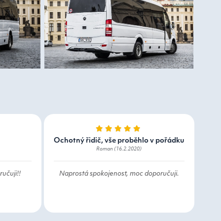
Ochotný řidič, vše proběhlo v pořádku
Roman (16.2.2020)
učuji!!
Naprostá spokojenost, moc doporučuji.