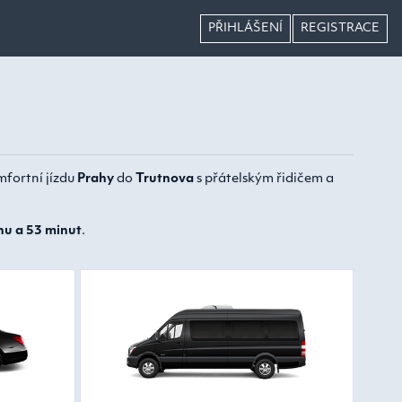
PŘIHLÁŠENÍ
REGISTRACE
mfortní jízdu
Prahy
do
Trutnova
s přátelským řidičem a
nu a 53 minut
.