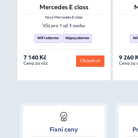
Mercedes E class
M
Nový Mercedes E class
Vůz pro 1 až 3 osoby
WiFi zdarma
Nápoj zdarma
Wi
7 140 Kč
9 260 
Objednat
Cena za vůz
Cena za 
Fixní ceny
Pr