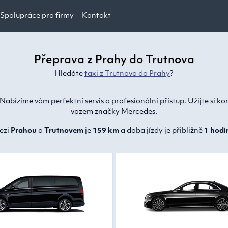
Spolupráce pro firmy
Kontakt
Přeprava z Prahy do Trutnova
Hledáte
taxi z Trutnova do Prahy
?
 Nabízíme vám perfektní servis a profesionální přístup. Užijte si ko
vozem značky Mercedes.
ezi
Prahou
a
Trutnovem
je
159 km
a doba jízdy je přibližně
1 hodi