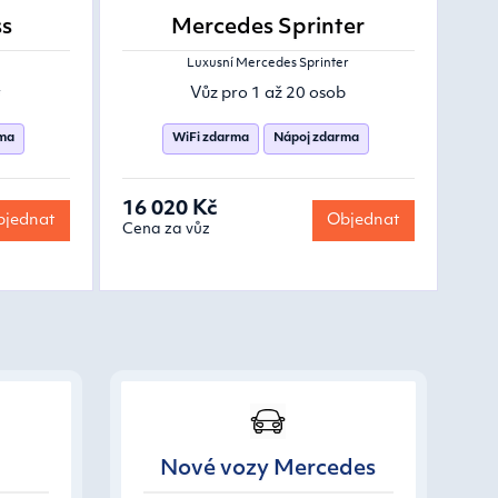
ss
Mercedes Sprinter
Luxusní Mercedes Sprinter
y
Vůz pro 1 až 20 osob
rma
WiFi zdarma
Nápoj zdarma
16 020 Kč
jednat
Objednat
Cena za vůz
Nové vozy Mercedes