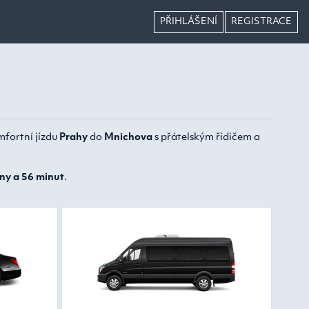
PŘIHLÁŠENÍ
REGISTRACE
mfortní jízdu
Prahy
do
Mnichova
s přátelským řidičem a
ny a 56 minut
.