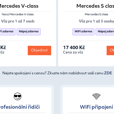
ercedes V-class
Mercedes S cla
Nový Mercedes V-class
Mercedes S class
Vůz pro 1 až 7 osob
Vůz pro 1 až 3 osob
Fi zdarma
Nápoj zdarma
WiFi zdarma
Nápoj zda
 Kč
17 400 Kč
Objednat
Ob
vůz
Cena za vůz
Nejste spokojeni s cenou? Zkuste nám nabídnout vaši cenu
ZDE
ofesionální řidiči
WiFi připojení