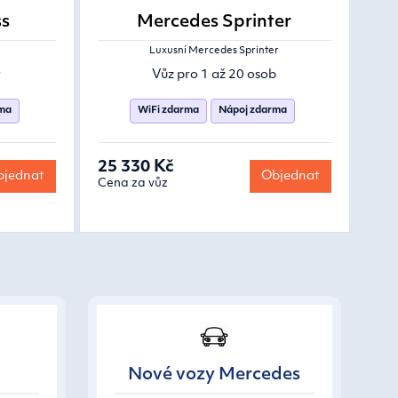
ss
Mercedes Sprinter
Luxusní Mercedes Sprinter
y
Vůz pro 1 až 20 osob
rma
WiFi zdarma
Nápoj zdarma
25 330 Kč
jednat
Objednat
Cena za vůz
Nové vozy Mercedes