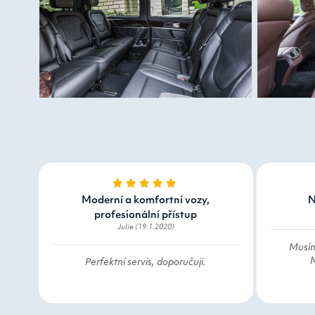
Moderní a komfortní vozy,
N
profesionální přístup
Julie (19.1.2020)
Musím
M
Perfektní servis, doporučuji.