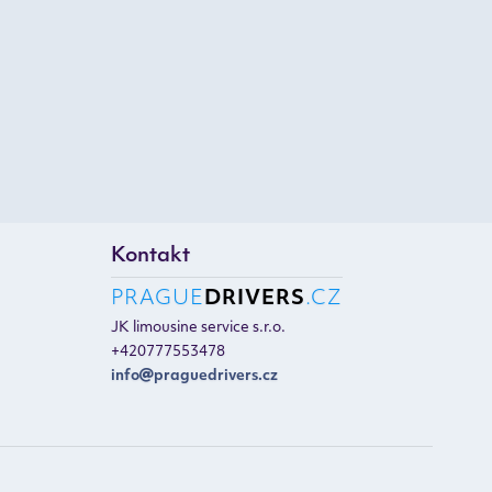
Kontakt
PRAGUE
DRIVERS
.CZ
JK limousine service s.r.o.
+420777553478
info
praguedrivers.cz