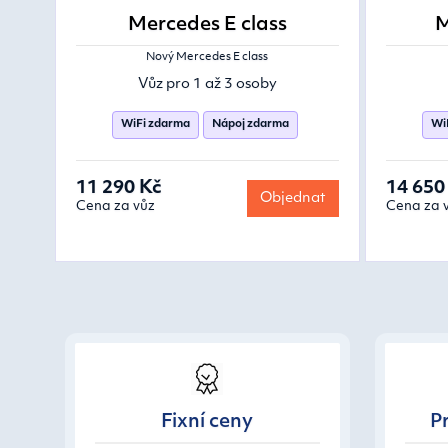
Mercedes E class
M
Nový Mercedes E class
Vůz pro 1 až 3 osoby
WiFi zdarma
Nápoj zdarma
Wi
11 290 Kč
14 650
Objednat
Cena za vůz
Cena za 
Fixní ceny
Pr