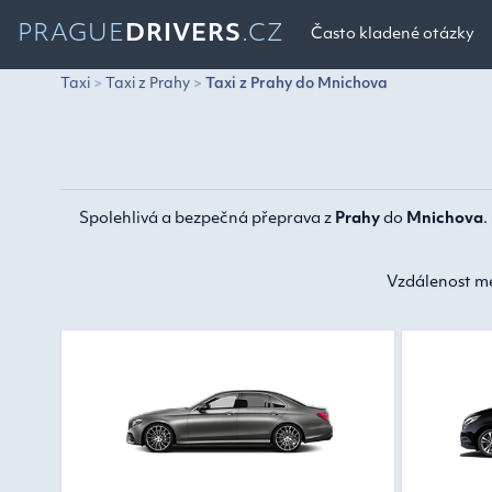
PRAGUE
DRIVERS
.CZ
Často kladené otázky
Taxi
Taxi z Prahy
Taxi z Prahy do Mnichova
Spolehlivá a bezpečná přeprava z
Prahy
do
Mnichova
.
Vzdálenost m