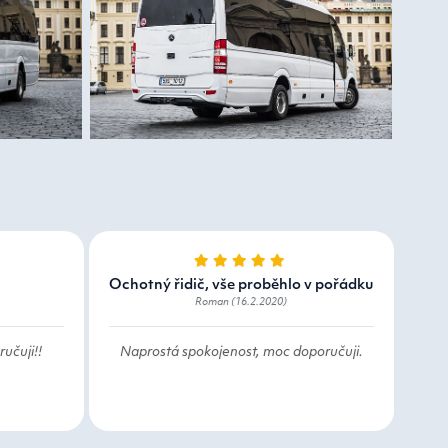
Ochotný řidič, vše proběhlo v pořádku
Roman (16.2.2020)
učuji!!
Naprostá spokojenost, moc doporučuji.