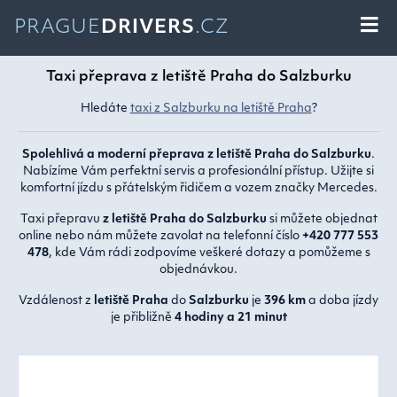
PRAGUE
DRIVERS
.CZ
Taxi přeprava z letiště Praha do Salzburku
Hledáte
taxi z Salzburku na letiště Praha
?
Spolehlivá a moderní přeprava z letiště Praha do Salzburku
.
Nabízíme Vám perfektní servis a profesionální přístup. Užijte si
komfortní jízdu s přátelským řidičem a vozem značky Mercedes.
Taxi přepravu
z letiště Praha do Salzburku
si můžete objednat
online nebo nám můžete zavolat na telefonní číslo
+420 777 553
478
, kde Vám rádi zodpovíme veškeré dotazy a pomůžeme s
objednávkou.
Vzdálenost z
letiště Praha
do
Salzburku
je
396 km
a doba jízdy
je přibližně
4 hodiny a 21 minut