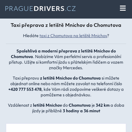
PRAGUE
DRIVERS
.CZ
Taxi přeprava z letiště Mnichov do Chomutova
Hledáte
taxi z Chomutova na letiště Mnichov
?
Spolehlivá a moderní přeprava z letiště Mnichov do
Chomutova
. Nabízíme Vám perfektní servis a profesionální
přístup. Užijte si komfortní jízdu s přátelským řidičem a vozem
značky Mercedes.
Taxi přepravu
z letiště Mnichov do Chomutova
si můžete
objednat online nebo nám můžete zavolat na telefonní číslo
+420 777 553 478
, kde Vám rádi zodpovíme veškeré dotazy a
pomůžeme s objednávkou.
Vzdálenost z
letiště Mnichov
do
Chomutova
je
342 km
a doba
jízdy je přibližně
3 hodiny a 36 minut