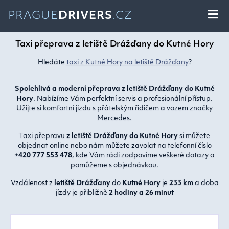
PRAGUE
DRIVERS
.CZ
Taxi přeprava z letiště Drážďany do Kutné Hory
Hledáte
taxi z Kutné Hory na letiště Drážďany
?
Spolehlivá a moderní přeprava z letiště Drážďany do Kutné
Hory
. Nabízíme Vám perfektní servis a profesionální přístup.
Užijte si komfortní jízdu s přátelským řidičem a vozem značky
Mercedes.
Taxi přepravu
z letiště Drážďany do Kutné Hory
si můžete
objednat online nebo nám můžete zavolat na telefonní číslo
+420 777 553 478
, kde Vám rádi zodpovíme veškeré dotazy a
pomůžeme s objednávkou.
Vzdálenost z
letiště Drážďany
do
Kutné Hory
je
233 km
a doba
jízdy je přibližně
2 hodiny a 26 minut