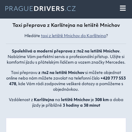
PRAGUE
DRIVERS
.CZ
Taxi přeprava z Karlštejna na letiště Mnichov
Hledáte
taxi z letiště Mnichov do Karlštejna
?
Spolehlivá a moderní přeprava z :to2 na letiště Mnichov
.
Nabízíme Vám perfektní servis a profesionální přístup. Užijte si
komfortní jízdu s přátelským řidičem a vozem značky Mercedes.
Taxi přepravu
z :to2 na letiště Mnichov
si můžete objednat
online nebo nám můžete zavolat na telefonní číslo
+420 777 553
478
, kde Vám rádi zodpovíme veškeré dotazy a pomůžeme s
objednávkou.
Vzdálenost z
Karlštejna
na
letiště Mnichov
je
308 km
a doba
jízdy je přibližně
3 hodiny a 38 minut