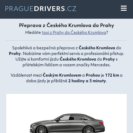
PRAGUE
DRIVERS
.CZ
Přeprava z Českého Krumlova do Prahy
Hledáte
taxi z Prahy do Českého Krumlova
?
Spolehlivá a bezpečná přeprava z
Českého Krumlova
do
Prahy
. Nabízíme vám perfektní servis a profesionální přístup.
Užijte si komfortní jízdu
Českého Krumlova
do
Prahy
s
přátelským řidičem a vozem značky Mercedes.
Vzdálenost mezi
Českým Krumlovem
a
Prahou
je
172 km
a
doba jízdy je přibližně
2 hodiny a 3 minuty
.