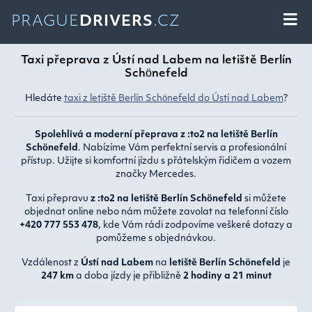
PRAGUE
DRIVERS
.CZ
Taxi přeprava z Ústí nad Labem na letiště Berlín
Schönefeld
Hledáte
taxi z letiště Berlín Schönefeld do Ústí nad Labem
?
Spolehlivá a moderní přeprava z :to2 na letiště Berlín
Schönefeld
. Nabízíme Vám perfektní servis a profesionální
přístup. Užijte si komfortní jízdu s přátelským řidičem a vozem
značky Mercedes.
Taxi přepravu
z :to2 na letiště Berlín Schönefeld
si můžete
objednat online nebo nám můžete zavolat na telefonní číslo
+420 777 553 478
, kde Vám rádi zodpovíme veškeré dotazy a
pomůžeme s objednávkou.
Vzdálenost z
Ústí nad Labem
na
letiště Berlín Schönefeld
je
247 km
a doba jízdy je přibližně
2 hodiny a 21 minut