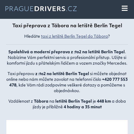
PRAGUE
DRIVERS
.CZ
Taxi přeprava z Tábora na letiště Berlín Tegel
Hledáte
taxi z letiště Berlín Tegel do Tábora
?
Spolehlivá a moderní přeprava z :to2 na letiště Berlín Tegel
.
Nabízíme Vám perfektní servis a profesionální přístup. Užijte si
komfortní jízdu s přátelským řidičem a vozem značky Mercedes.
Taxi přepravu
z :to2 na letiště Berlín Tegel
si můžete objednat
online nebo nám můžete zavolat na telefonní číslo
+420 777 553
478
, kde Vám rádi zodpovíme veškeré dotazy a pomůžeme s
objednávkou.
Vzdálenost z
Tábora
na
letiště Berlín Tegel
je
448 km
a doba
jízdy je přibližně
4 hodiny a 35 minut