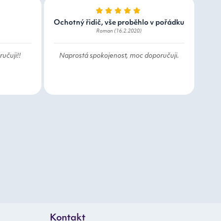
Ochotný řidič, vše proběhlo v pořádku
Roman (16.2.2020)
učuji!!
Naprostá spokojenost, moc doporučuji.
Kontakt