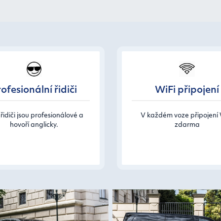
ofesionální řidiči
WiFi připojení
řidiči jsou profesionálové a
V každém voze připojení 
hovoří anglicky.
zdarma