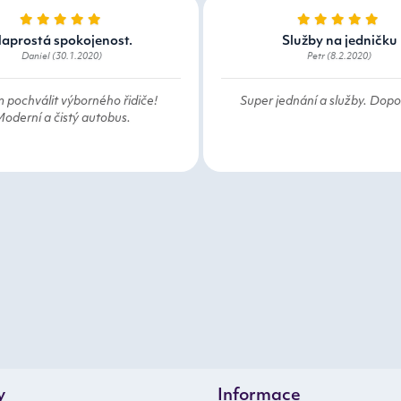
aprostá spokojenost.
Služby na jedničku
Daniel (30.1.2020)
Petr (8.2.2020)
 pochválit výborného řidiče!
Super jednání a služby. Dopor
oderní a čistý autobus.
y
Informace