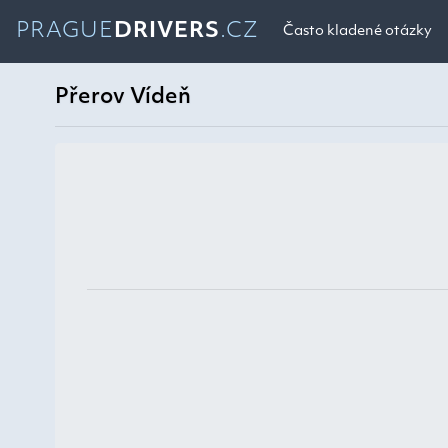
PRAGUE
DRIVERS
.CZ
Často kladené otázky
Přerov Vídeň