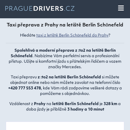
PRAGUE
DRIVERS
.CZ
Taxi přeprava z Prahy na letiště Berlín Schönefeld
Hledáte
taxi z letiště Berlín Schönefeld do Prahy
?
Spolehlivá a moderní přeprava z :to2 na letiště Berlín
Schönefeld
. Nabízíme Vám perfektní servis a profesionální
přístup. Užijte si komfortní jízdu s přátelským řidičem a vozem
značky Mercedes.
Taxi přepravu
z :to2 na letiště Berlín Schönefeld
si můžete
objednat online nebo nám můžete zavolat na telefonní číslo
+420 777 553 478
, kde Vám rádi zodpovíme veškeré dotazy a
pomůžeme s objednávkou.
Vzdálenost z
Prahy
na
letiště Berlín Schönefeld
je
328 km
a
doba jízdy je přibližně
3 hodiny a 10 minut