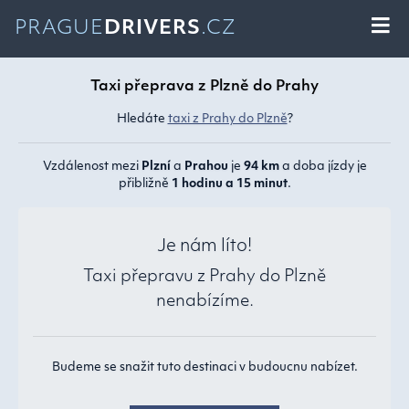
PRAGUE
DRIVERS
.CZ
Taxi přeprava z Plzně do Prahy
Hledáte
taxi z Prahy do Plzně
?
Vzdálenost mezi
Plzní
a
Prahou
je
94 km
a doba jízdy je
přibližně
1 hodinu a 15 minut
.
Je nám líto!
Taxi přepravu z Prahy do Plzně
nenabízíme.
Budeme se snažit tuto destinaci v budoucnu nabízet.