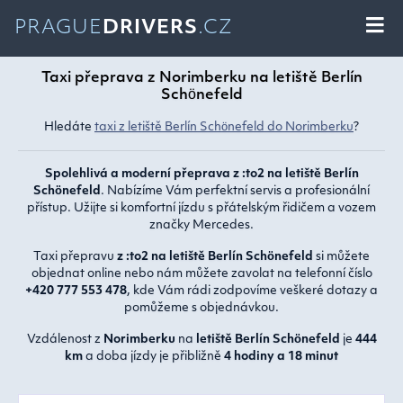
PRAGUE
DRIVERS
.CZ
Taxi přeprava z Norimberku na letiště Berlín
Schönefeld
Hledáte
taxi z letiště Berlín Schönefeld do Norimberku
?
Spolehlivá a moderní přeprava z :to2 na letiště Berlín
Schönefeld
. Nabízíme Vám perfektní servis a profesionální
přístup. Užijte si komfortní jízdu s přátelským řidičem a vozem
značky Mercedes.
Taxi přepravu
z :to2 na letiště Berlín Schönefeld
si můžete
objednat online nebo nám můžete zavolat na telefonní číslo
+420 777 553 478
, kde Vám rádi zodpovíme veškeré dotazy a
pomůžeme s objednávkou.
Vzdálenost z
Norimberku
na
letiště Berlín Schönefeld
je
444
km
a doba jízdy je přibližně
4 hodiny a 18 minut