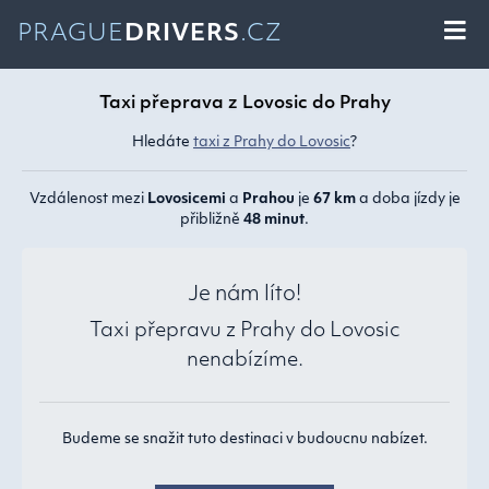
PRAGUE
DRIVERS
.CZ
Taxi přeprava z Lovosic do Prahy
Hledáte
taxi z Prahy do Lovosic
?
Vzdálenost mezi
Lovosicemi
a
Prahou
je
67 km
a doba jízdy je
přibližně
48 minut
.
Je nám líto!
Taxi přepravu z Prahy do Lovosic
nenabízíme.
Budeme se snažit tuto destinaci v budoucnu nabízet.