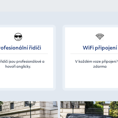
ofesionální řidiči
WiFi připojení
řidiči jsou profesionálové a
V každém voze připojení 
hovoří anglicky.
zdarma