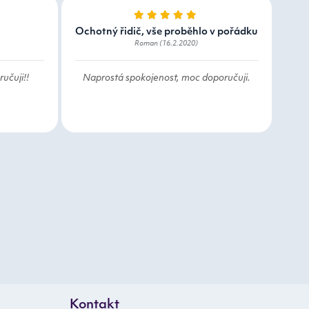
Ochotný řidič, vše proběhlo v pořádku
Roman (16.2.2020)
učuji!!
Naprostá spokojenost, moc doporučuji.
Kontakt