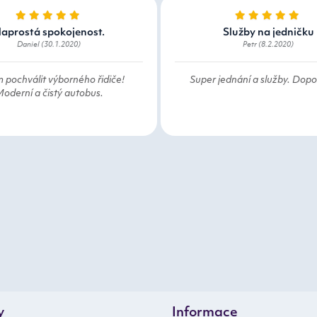
aprostá spokojenost.
Služby na jedničku
Daniel (30.1.2020)
Petr (8.2.2020)
 pochválit výborného řidiče!
Super jednání a služby. Dopor
oderní a čistý autobus.
y
Informace