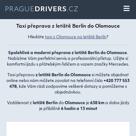
PRAGUE
DRIVERS
.CZ
Taxi přeprava z letiště Berlín do Olomouce
Hledáte
taxi z Olomouce na letiště Berlín
?
Spolehlivá a moderní přeprava z letiště Berlín do Olomouce
.
Nabízíme Vám perfektní servis a profesionální přístup. Užijte si
komfortní jízdu s přátelským řidičem a vozem značky Mercedes.
Taxi přepravu
z letiště Berlín do Olomouce
si můžete objednat
online nebo nám můžete zavolat na telefonní číslo
+420 777 553
478
, kde Vám rádi zodpovíme veškeré dotazy a pomůžeme s
objednávkou.
Vzdálenost z
letiště Berlín
do
Olomouce
je
638 km
a doba jízdy
je přibližně
6 hodin a 13 minut