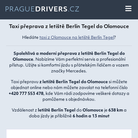
PRAGUE
DRIVERS
.CZ
Taxi přeprava z letiště Berlín Tegel do Olomouce
Hledáte
taxi z Olomouce na letiště Berlín Tegel
?
Spolehlivá a moderní přeprava z letiště Berlín Tegel do
Olomouce
. Nabízíme Vám perfektní servis a profesionální
přístup. Užijte si komfortní jízdu s přátelským řidičem a vozem
značky Mercedes.
Taxi přepravu
z letiště Berlín Tegel do Olomouce
si můžete
objednat online nebo nám můžete zavolat na telefonní číslo
+420 777 553 478
, kde Vám rádi zodpovíme veškeré dotazy a
pomůžeme s objednávkou.
Vzdálenost z
letiště Berlín Tegel
do
Olomouce
je
638 km
a
doba jízdy je přibližně
6 hodin a 13 minut