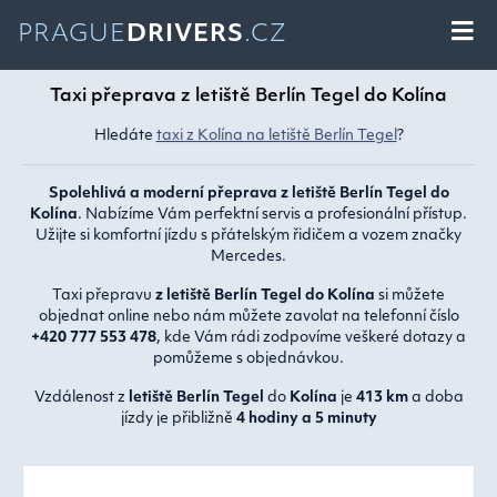
PRAGUE
DRIVERS
.CZ
Taxi přeprava z letiště Berlín Tegel do Kolína
Hledáte
taxi z Kolína na letiště Berlín Tegel
?
Spolehlivá a moderní přeprava z letiště Berlín Tegel do
Kolína
. Nabízíme Vám perfektní servis a profesionální přístup.
Užijte si komfortní jízdu s přátelským řidičem a vozem značky
Mercedes.
Taxi přepravu
z letiště Berlín Tegel do Kolína
si můžete
objednat online nebo nám můžete zavolat na telefonní číslo
+420 777 553 478
, kde Vám rádi zodpovíme veškeré dotazy a
pomůžeme s objednávkou.
Vzdálenost z
letiště Berlín Tegel
do
Kolína
je
413 km
a doba
jízdy je přibližně
4 hodiny a 5 minuty