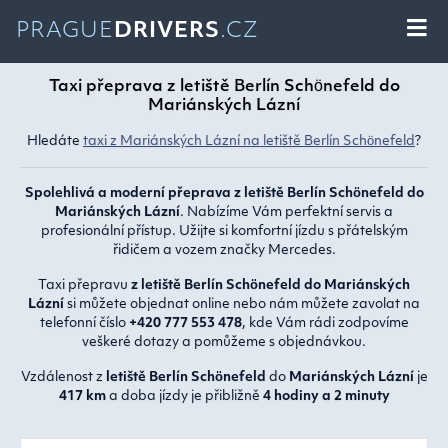
PRAGUE
DRIVERS
.CZ
Taxi přeprava z letiště Berlín Schönefeld do
Mariánských Lázní
Hledáte
taxi z Mariánských Lázní na letiště Berlín Schönefeld
?
Spolehlivá a moderní přeprava z letiště Berlín Schönefeld do
Mariánských Lázní
. Nabízíme Vám perfektní servis a
profesionální přístup. Užijte si komfortní jízdu s přátelským
řidičem a vozem značky Mercedes.
Taxi přepravu
z letiště Berlín Schönefeld do Mariánských
Lázní
si můžete objednat online nebo nám můžete zavolat na
telefonní číslo
+420 777 553 478
, kde Vám rádi zodpovíme
veškeré dotazy a pomůžeme s objednávkou.
Vzdálenost z
letiště Berlín Schönefeld
do
Mariánských Lázní
je
417 km
a doba jízdy je přibližně
4 hodiny a 2 minuty