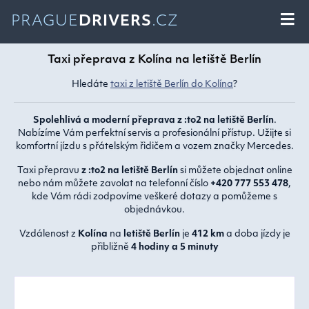
PRAGUE
DRIVERS
.CZ
Taxi přeprava z Kolína na letiště Berlín
Hledáte
taxi z letiště Berlín do Kolína
?
Spolehlivá a moderní přeprava z :to2 na letiště Berlín
.
Nabízíme Vám perfektní servis a profesionální přístup. Užijte si
komfortní jízdu s přátelským řidičem a vozem značky Mercedes.
Taxi přepravu
z :to2 na letiště Berlín
si můžete objednat online
nebo nám můžete zavolat na telefonní číslo
+420 777 553 478
,
kde Vám rádi zodpovíme veškeré dotazy a pomůžeme s
objednávkou.
Vzdálenost z
Kolína
na
letiště Berlín
je
412 km
a doba jízdy je
přibližně
4 hodiny a 5 minuty