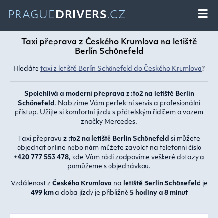
PRAGUE
DRIVERS
.CZ
Taxi přeprava z Českého Krumlova na letiště
Berlín Schönefeld
Hledáte
taxi z letiště Berlín Schönefeld do Českého Krumlova
?
Spolehlivá a moderní přeprava z :to2 na letiště Berlín
Schönefeld
. Nabízíme Vám perfektní servis a profesionální
přístup. Užijte si komfortní jízdu s přátelským řidičem a vozem
značky Mercedes.
Taxi přepravu
z :to2 na letiště Berlín Schönefeld
si můžete
objednat online nebo nám můžete zavolat na telefonní číslo
+420 777 553 478
, kde Vám rádi zodpovíme veškeré dotazy a
pomůžeme s objednávkou.
Vzdálenost z
Českého Krumlova
na
letiště Berlín Schönefeld
je
499 km
a doba jízdy je přibližně
5 hodiny a 8 minut